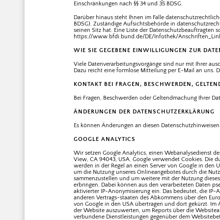
Einschränkungen nach §§ 34 und 35 BDSG.
Darüber hinaus steht Ihnen im Falle datenschutzrechtlic
BDSG). Zuständige Aufsichtsbehörde in datenschutzrech
seinen Sitz hat. Eine Liste der Datenschutzbeauftragt
https://www.bfdi.bund.de/DE/Infothek/Anschriften_Link
WIE SIE GEGEBENE EINWILLIGUNGEN ZUR DA
Viele Datenverarbeitungsvorgänge sind nur mit Ihrer ausdr
Dazu reicht eine formlose Mitteilung per E-Mail an uns.
KONTAKT BEI FRAGEN, BESCHWERDEN, GELTE
Bei Fragen, Beschwerden oder Geltendmachung Ihrer Dat
ÄNDERUNGEN DER DATENSCHUTZERKLÄRUNG
Es können Änderungen an diesen Datenschutzhinweisen 
GOOGLE ANALYTICS
Wir setzen Google Analytics, einen Webanalysedienst der
View, CA 94043, USA. Google verwendet Cookies. Die du
werden in der Regel an einen Server von Google in den 
um die Nutzung unseres Onlineangebotes durch die Nutze
sammenzustellen und um weitere mit der Nutzung dieses
erbringen. Dabei können aus den verarbeiteten Daten pse
aktivierter IP-Anonymisierung ein. Das bedeutet, die IP
anderen Vertrags-staaten des Abkommens über den Europä
von Google in den USA übertragen und dort gekürzt. Im 
der Website auszuwerten, um Reports über die Websitea
verbundene Dienstleistungen gegenüber dem Websitebetre