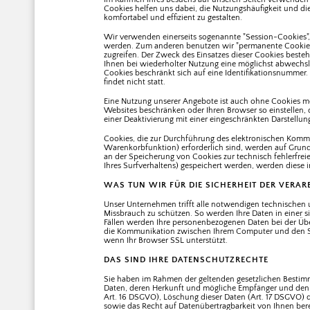
Cookies helfen uns dabei, die Nutzungshäufigkeit und die
komfortabel und effizient zu gestalten.
Wir verwenden einerseits sogenannte "Session-Cookies", d
werden. Zum anderen benutzen wir "permanente Cookies",
zugreifen. Der Zweck des Einsatzes dieser Cookies best
Ihnen bei wiederholter Nutzung eine möglichst abwechslu
Cookies beschränkt sich auf eine Identifikationsnummer. 
findet nicht statt.
Eine Nutzung unserer Angebote ist auch ohne Cookies mö
Websites beschränken oder Ihren Browser so einstellen, da
einer Deaktivierung mit einer eingeschränkten Darstellu
Cookies, die zur Durchführung des elektronischen Kommu
Warenkorbfunktion) erforderlich sind, werden auf Grundla
an der Speicherung von Cookies zur technisch fehlerfreie
Ihres Surfverhaltens) gespeichert werden, werden diese 
WAS TUN WIR FÜR DIE SICHERHEIT DER VERAR
Unser Unternehmen trifft alle notwendigen technischen
Missbrauch zu schützen. So werden Ihre Daten in einer si
Fällen werden Ihre personenbezogenen Daten bei der Über
die Kommunikation zwischen Ihrem Computer und den Ser
wenn Ihr Browser SSL unterstützt.
DAS SIND IHRE DATENSCHUTZRECHTE
Sie haben im Rahmen der geltenden gesetzlichen Bestimm
Daten, deren Herkunft und mögliche Empfänger und den Z
Art. 16 DSGVO), Löschung dieser Daten (Art. 17 DSGVO) 
sowie das Recht auf Datenübertragbarkeit von Ihnen ber