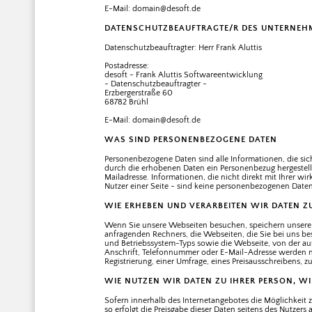
E-Mail: domain@desoft.de
DATENSCHUTZBEAUFTRAGTE/R DES UNTERNEH
Datenschutzbeauftragter: Herr Frank Aluttis
Postadresse:
desoft - Frank Aluttis Softwareentwicklung
- Datenschutzbeauftragter -
Erzbergerstraße 60
68782 Brühl
E-Mail: domain@desoft.de
WAS SIND PERSONENBEZOGENE DATEN
Personenbezogene Daten sind alle Informationen, die sich a
durch die erhobenen Daten ein Personenbezug hergestellt
Mailadresse. Informationen, die nicht direkt mit Ihrer wi
Nutzer einer Seite - sind keine personenbezogenen Daten
WIE ERHEBEN UND VERARBEITEN WIR DATEN Z
Wenn Sie unsere Webseiten besuchen, speichern unsere
anfragenden Rechners, die Webseiten, die Sie bei uns 
und Betriebssystem-Typs sowie die Webseite, von der a
Anschrift, Telefonnummer oder E-Mail-Adresse werden nic
Registrierung, einer Umfrage, eines Preisausschreibens, 
WIE NUTZEN WIR DATEN ZU IHRER PERSON, WI
Sofern innerhalb des Internetangebotes die Möglichkeit 
so erfolgt die Preisgabe dieser Daten seitens des Nutzers