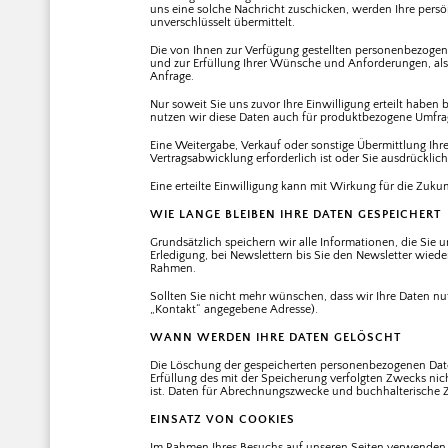
uns eine solche Nachricht zuschicken, werden Ihre persön
unverschlüsselt übermittelt.
Die von Ihnen zur Verfügung gestellten personenbezoge
und zur Erfüllung Ihrer Wünsche und Anforderungen, als
Anfrage.
Nur soweit Sie uns zuvor Ihre Einwilligung erteilt habe
nutzen wir diese Daten auch für produktbezogene Umfra
Eine Weitergabe, Verkauf oder sonstige Übermittlung Ihr
Vertragsabwicklung erforderlich ist oder Sie ausdrücklich
Eine erteilte Einwilligung kann mit Wirkung für die Zuku
WIE LANGE BLEIBEN IHRE DATEN GESPEICHERT
Grundsätzlich speichern wir alle Informationen, die Sie uns
Erledigung, bei Newslettern bis Sie den Newsletter wieder
Rahmen.
Sollten Sie nicht mehr wünschen, dass wir Ihre Daten nu
„Kontakt“ angegebene Adresse).
WANN WERDEN IHRE DATEN GELÖSCHT
Die Löschung der gespeicherten personenbezogenen Daten
Erfüllung des mit der Speicherung verfolgten Zwecks nic
ist. Daten für Abrechnungszwecke und buchhalterische
EINSATZ VON COOKIES
Im Rahmen Ihres Besuchs auf unseren Seiten verwenden w